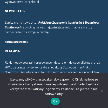
wydawnictwo (at) pzits.pl
NEWSLETTER
Zapisz się na newsletter
Polskiego Zrzeszenia Inżynierów i Techników
Sanitarnych
, aby otrzymywać najważniejsze informacje z branży
bezpośrednio na swoją skrzynkę.
Formularz zapisu
REKLAMA
Reklamodawców zainteresowanych dotarciem do specjalistów branży
HVAC zapraszamy do kontaktu z redakcją
Gaz Woda i Technika
Sanitarna
. Współpraca z GWiTS to możliwość prezentacji produktów,
usług i rozwiązań w gronie inżynierów, projektantów, wykonawców i
Używamy plików ciasteczka, aby zapewnić Ci jak najlepsze
decydentów branżowych. Szczegóły współpracy oraz pakiety
wrażenia z korzystania z naszej witryny. Jeśli nadal będziesz
reklamowe udostępnimy na życzenie.
korzystać z tej witryny, będziemy zakładać, że jesteś z niej
zadowolony.
© Polskie Zrzeszenie Inżynierów i Techników Sanitarnych. Wszelkie prawa
Ok
zastrzeżone.