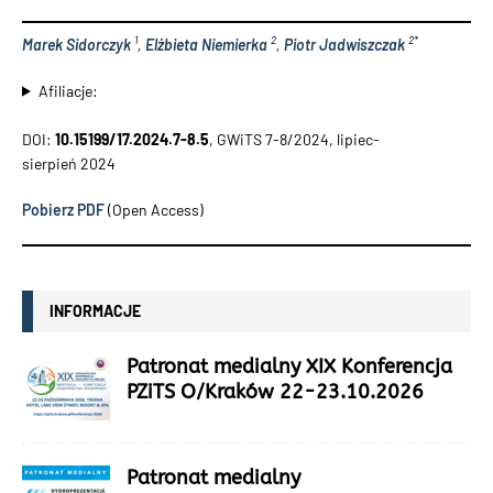
1
2
2*
Marek Sidorczyk
,
Elżbieta Niemierka
,
Piotr Jadwiszczak
Afiliacje:
DOI:
10.15199/17.2024.7-8.5
, GWiTS 7-8/2024, lipiec-
sierpień 2024
Pobierz PDF
(Open Access)
INFORMACJE
Patronat medialny XIX Konferencja
PZiTS O/Kraków 22-23.10.2026
Patronat medialny