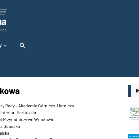
W
ukowa
I
zący Rady – Akademia Górniczo-Hutnicza
Interior, Portugalia
tet Przyrodniczy we Wrocławiu
ika Gdańska
elska