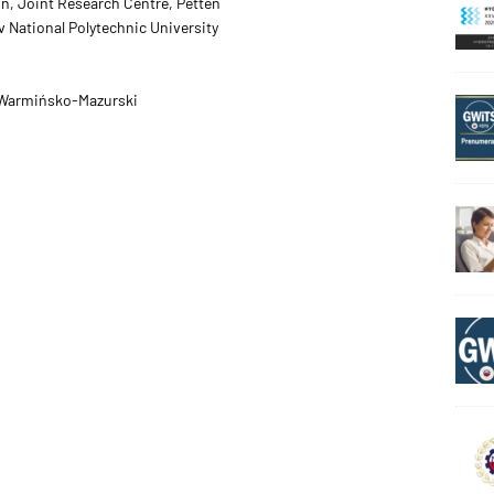
, Joint Research Centre, Petten
v National Polytechnic University
et Warmińsko-Mazurski