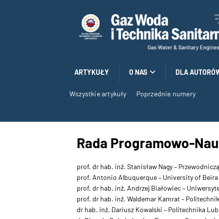
ARTYKUŁY
O NAS
DLA AUTORÓ
Wszystkie artykuły
Poprzednie numery
Rada Programowo-Na
prof. dr hab. inż. Stanisław Nagy – Przewodnic
prof. Antonio Albuquerque – University of Beira 
prof. dr hab. inż. Andrzej Białowiec – Uniwersy
prof. dr hab. inż. Waldemar Kamrat – Politechn
dr hab. inż. Dariusz Kowalski – Politechnika Lub