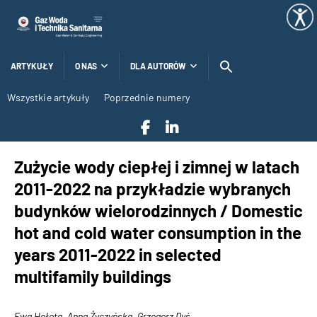
ARTYKUŁY
O NAS
DLA AUTORÓW
Wszystkie artykuły
Poprzednie numery
Zużycie wody ciepłej i zimnej w latach
2011-2022 na przykładzie wybranych
budynków wielorodzinnych / Domestic
hot and cold water consumption in the
years 2011-2022 in selected
multifamily buildings
Ewa Hołota, Anna Życzyńska, Grzegorz Dyś