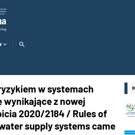
W
 ryzykiem w systemach
I
 wynikające z nowej
icia 2020/2184 / Rules of
 water supply systems came