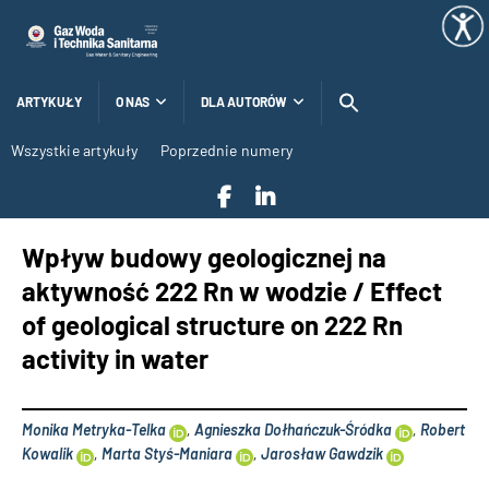
ARTYKUŁY
O NAS
DLA AUTORÓW
Wszystkie artykuły
Poprzednie numery
Wpływ budowy geologicznej na
aktywność 222 Rn w wodzie / Effect
of geological structure on 222 Rn
activity in water
Monika Metryka-Telka
,
Agnieszka Dołhańczuk-Śródka
,
Robert
Kowalik
,
Marta Styś-Maniara
,
Jarosław Gawdzik