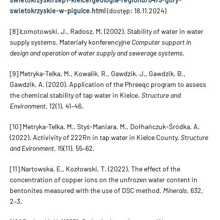
swietokrzyskie-w-pigulce.html
(dostęp: 18.11.2024)
[8] Łomotowski, J., Radosz, M. (2002). Stability of water in water
supply systems. Materiały konferencyjne
Computer support in
design and operation of water supply and sewerage systems.
[9] Metryka-Telka, M., Kowalik, R., Gawdzik, J., Gawdzik, B.,
Gawdzik, A. (2020). Application of the Phreeqc program to assess
the chemical stability of tap water in Kielce.
Structure and
Environment
, 12(1), 41–46.
[10] Metryka-Telka, M., Styś-Maniara, M., Dołhańczuk-Śródka, A.
(2022). Activivity of 222Rn in tap water in Kielce County.
Structure
and Evironment
, 15(11), 55–62.
[11] Nartowska, E., Kozłowski, T. (2022). The effect of the
concentration of copper ions on the unfrozen water content in
bentonites measured with the use of DSC method.
Minerals
, 632,
2–3.