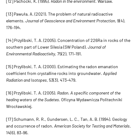
[12] Pachocki, K. (1995).
Radon in the environment.
Warsaw.
[13] Pawuła, A. (2021). The problem of natural radioactive
elements.
Journal of Geoscience and Environment Protection
, 9(4),
176–194.
[14] Przylibski, T. A. (2005). Concentration of 226Ra in rocks of the
southern part of Lower Silesia (SW Poland).
Journal of
Environmental Radioactivity
, 75(2), 171–191.
[15] Przylibski, T. A. (2000). Estimating the radon emanation
coefficient from crystalline rocks into groundwater.
Applied
Radiation and Isotopes
, 53(3), 473–479.
[16] Przylibski, T. A. (2005).
Radon. A specific component of the
healing waters of the Sudetes.
Oficyna Wydawnicza Politechniki
Wrocławskiej.
[17] Schumann, R. R., Gundersen, L. C., Tan, A. B. (1994). Geology
and occurrence of radon.
American Society for Testing and Materials
,
14(6), 83–96.