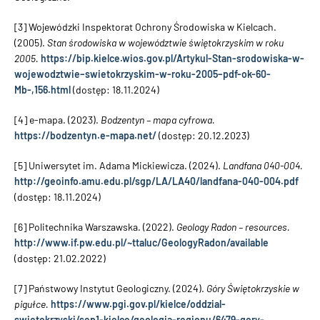
[3] Wojewódzki Inspektorat Ochrony Środowiska w Kielcach.
(2005).
Stan środowiska w województwie świętokrzyskim w roku
2005.
https://bip.kielce.wios.gov.pl/Artykul-Stan-srodowiska-w-
wojewodztwie–swietokrzyskim-w-roku-2005–pdf-ok-60-
Mb-,156.html
(dostęp: 18.11.2024)
[4] e-mapa. (2023).
Bodzentyn – mapa cyfrowa.
https://bodzentyn.e-mapa.net/
(dostęp: 20.12.2023)
[5] Uniwersytet im. Adama Mickiewicza. (2024).
Landfana 040-004.
http://geoinfo.amu.edu.pl/sgp/LA/LA40/landfana-040-004.pdf
(dostęp: 18.11.2024)
[6] Politechnika Warszawska. (2022).
Geology Radon – resources.
http://www.if.pw.edu.pl/~ttaluc/GeologyRadon/available
(dostęp: 21.02.2022)
[7] Państwowy Instytut Geologiczny. (2024).
Góry Świętokrzyskie w
pigułce.
https://www.pgi.gov.pl/kielce/oddzial-
swietokrzyski/sep1-kielce/geologia-regionu/6479-gory-