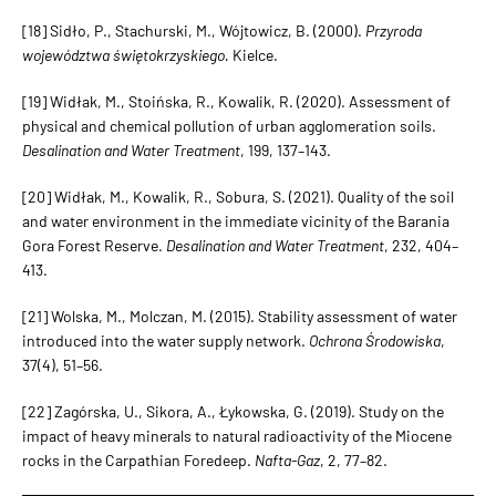
[18] Sidło, P., Stachurski, M., Wójtowicz, B. (2000).
Przyroda
województwa świętokrzyskiego.
Kielce.
[19] Widłak, M., Stoińska, R., Kowalik, R. (2020). Assessment of
physical and chemical pollution of urban agglomeration soils.
Desalination and Water Treatment
, 199, 137–143.
[20] Widłak, M., Kowalik, R., Sobura, S. (2021). Quality of the soil
and water environment in the immediate vicinity of the Barania
Gora Forest Reserve.
Desalination and Water Treatment
, 232, 404–
413.
[21] Wolska, M., Molczan, M. (2015). Stability assessment of water
introduced into the water supply network.
Ochrona Środowiska
,
37(4), 51–56.
[22] Zagórska, U., Sikora, A., Łykowska, G. (2019). Study on the
impact of heavy minerals to natural radioactivity of the Miocene
rocks in the Carpathian Foredeep.
Nafta-Gaz
, 2, 77–82.