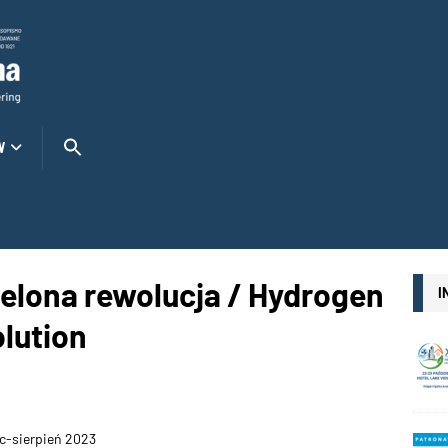
W
ielona rewolucja / Hydrogen
I
olution
ec-sierpień 2023