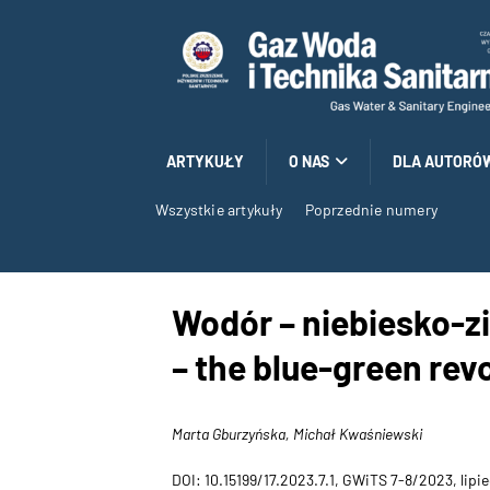
ARTYKUŁY
O NAS
DLA AUTORÓ
Wszystkie artykuły
Poprzednie numery
Wodór – niebiesko-z
– the blue-green rev
Marta Gburzyńska, Michał Kwaśniewski
DOI: 10.15199/17.2023.7.1, GWiTS 7-8/2023, lipi