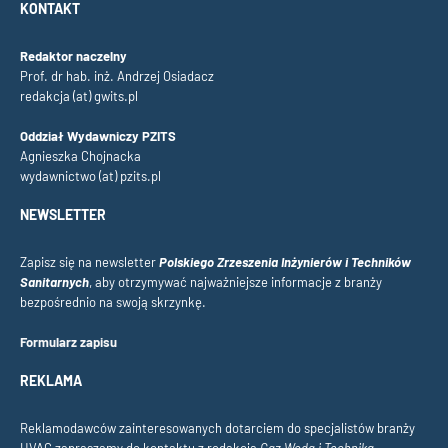
KONTAKT
Redaktor naczelny
Prof. dr hab. inż. Andrzej Osiadacz
redakcja (at) gwits.pl
Oddział Wydawniczy PZITS
Agnieszka Chojnacka
wydawnictwo (at) pzits.pl
NEWSLETTER
Zapisz się na newsletter
Polskiego Zrzeszenia Inżynierów i Techników
Sanitarnych
, aby otrzymywać najważniejsze informacje z branży
bezpośrednio na swoją skrzynkę.
Formularz zapisu
REKLAMA
Reklamodawców zainteresowanych dotarciem do specjalistów branży
HVAC zapraszamy do kontaktu z redakcją
Gaz Woda i Technika