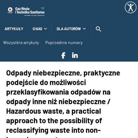
ARTYKUŁY
O NAS
DLA AUTORÓW
Wszystkie artykuły
Poprzednie numery
Odpady niebezpieczne, praktyczne
podejście do możliwości
przeklasyfikowania odpadów na
odpady inne niż niebezpieczne /
Hazardous waste, a practical
approach to the possibility of
reclassifying waste into non-