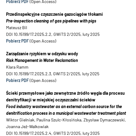
Pobierz PDF
(Open Access)
Przedinspekcyjne czyszczenie gazociągów tłokami
Pre-inspection cleaning of gas pipelines with pigs
Mateusz Bil
DOI 10.15199/17.2025.2.2, GWiTS 2/2025, luty 2025
Pobierz PDF
(Open Access)
Zarządzanie ryzykiem w odzysku wody
Risk Management in Water Reclamation
Klara Ramm
DOI 10.15199/17.2025.2.3, GWiTS 2/2025, luty 2025
Pobierz PDF
(Open Access)
Ścieki przemysłowe jako zewnętrzne źródło węgla dla procesu
denitryfikacji w miejskiej oczyszczalni ścieków
Food industry wastewater as an external carbon source for the
denitrification process in a municipal wastewater treatment plant
Wiktor Gielniak, Paulina Szulc-Kłosińska, Zbysław Dymaczewski,
Joanna Jeż-Walkowiak
DOI 10.15199/17.2025.2.4, GWiTS 2/2025, luty 2025