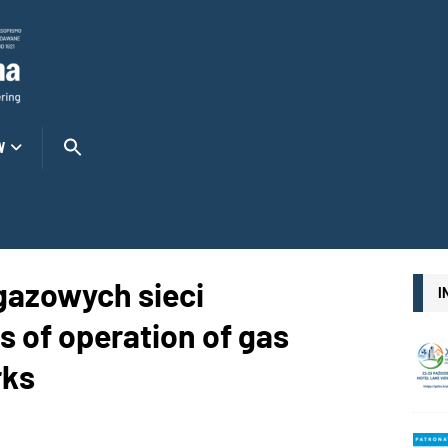
W
 gazowych sieci
I
 of operation of gas
rks