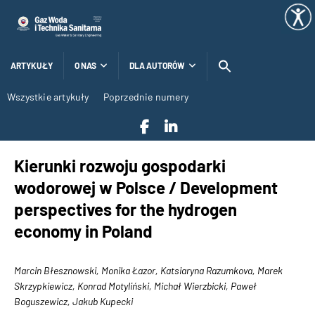
ARTYKUŁY
O NAS
DLA AUTORÓW
Wszystkie artykuły
Poprzednie numery
Kierunki rozwoju gospodarki
wodorowej w Polsce / Development
perspectives for the hydrogen
economy in Poland
Marcin Błesznowski, Monika Łazor, Katsiaryna Razumkova, Marek
Skrzypkiewicz, Konrad Motyliński, Michał Wierzbicki, Paweł
Boguszewicz, Jakub Kupecki