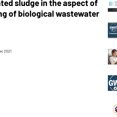
ted sludge in the aspect of
ng of biological wastewater
iec 2021