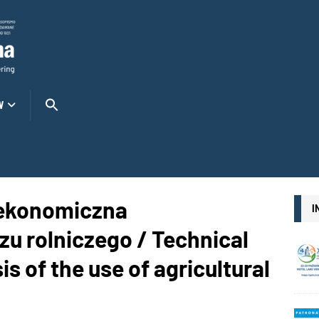
W
-ekonomiczna
I
u rolniczego / Technical
s of the use of agricultural