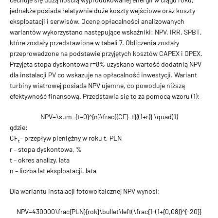
jednakże posiada relatywnie duże koszty wejściowe oraz koszty
eksploatacji i serwisów. Ocenę opłacalności analizowanych
wariantów wykorzystano następujące wskaźniki: NPV, IRR, SPBT,
które zostały przedstawione w tabeli 7. Obliczenia zostały
przeprowadzone na podstawie przyjętych kosztów CAPEX i OPEX.
Przyjęta stopa dyskontowa r=8% uzyskano wartość dodatnią NPV
dla instalacji PV co wskazuje na opłacalność inwestycji. Wariant
turbiny wiatrowej posiada NPV ujemne, co powoduje niższą
efektywność finansową. Przedstawia się to za pomocą wzoru (1):
NPV=\sum_{t=0}^{n}\frac{{CF}_t}{(1+r)} \quad(1)
gdzie:
CF
– przepływ pieniężny w roku t, PLN
t
r – stopa dyskontowa, %
t – okres analizy, lata
n – liczba lat eksploatacji, lata
Dla wariantu instalacji fotowoltaicznej NPV wynosi:
NPV=430000\frac{PLN}{rok}\bullet\left(\frac{1-(1+{0,08)}^{-20}}