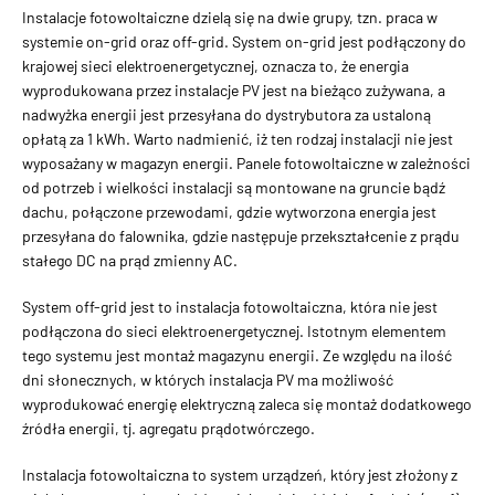
Instalacje fotowoltaiczne dzielą się na dwie grupy, tzn. praca w
systemie on-grid oraz off-grid. System on-grid jest podłączony do
krajowej sieci elektroenergetycznej, oznacza to, że energia
wyprodukowana przez instalacje PV jest na bieżąco zużywana, a
nadwyżka energii jest przesyłana do dystrybutora za ustaloną
opłatą za 1 kWh. Warto nadmienić, iż ten rodzaj instalacji nie jest
wyposażany w magazyn energii. Panele fotowoltaiczne w zależności
od potrzeb i wielkości instalacji są montowane na gruncie bądź
dachu, połączone przewodami, gdzie wytworzona energia jest
przesyłana do falownika, gdzie następuje przekształcenie z prądu
stałego DC na prąd zmienny AC.
System off-grid jest to instalacja fotowoltaiczna, która nie jest
podłączona do sieci elektroenergetycznej. Istotnym elementem
tego systemu jest montaż magazynu energii. Ze względu na ilość
dni słonecznych, w których instalacja PV ma możliwość
wyprodukować energię elektryczną zaleca się montaż dodatkowego
źródła energii, tj. agregatu prądotwórczego.
Instalacja fotowoltaiczna to system urządzeń, który jest złożony z