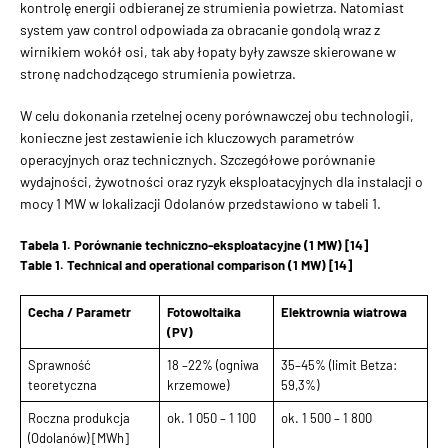
kontrolę energii odbieranej ze strumienia powietrza. Natomiast
system yaw control odpowiada za obracanie gondolą wraz z
wirnikiem wokół osi, tak aby łopaty były zawsze skierowane w
stronę nadchodzącego strumienia powietrza.
W celu dokonania rzetelnej oceny porównawczej obu technologii,
konieczne jest zestawienie ich kluczowych parametrów
operacyjnych oraz technicznych. Szczegółowe porównanie
wydajności, żywotności oraz ryzyk eksploatacyjnych dla instalacji o
mocy 1 MW w lokalizacji Odolanów przedstawiono w tabeli 1.
Tabela 1. Porównanie techniczno-eksploatacyjne (1 MW) [14]
Table 1. Technical and operational comparison (1 MW) [14]
Cecha / Parametr
Fotowoltaika
Elektrownia wiatrowa
(PV)
Sprawność
18 –22% (ogniwa
35–45% (limit Betza:
teoretyczna
krzemowe)
59,3%)
Roczna produkcja
ok. 1 050 – 1 100
ok. 1 500 – 1 800
(Odolanów) [MWh]