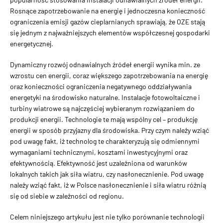
Rosnące zapotrzebowanie na energię i jednoczesna ko­nieczność
ograniczenia emisji gazów cieplarnianych sprawiają, że OZE stają
się jednym z najważniejszych elementów współcze­snej gospodarki
energetycznej.
Dynamiczny rozwój odnawialnych źródeł energii wynika min. ze
wzrostu cen energii, coraz większego zapotrzebowania na energię
oraz konieczności ograniczenia negatywnego oddziały­wania
energetyki na środowisko naturalne. Instalacje fotowol­taiczne i
turbiny wiatrowe są najczęściej wybieranym rozwią­zaniem do
produkcji energii. Technologie te mają wspólny cel – produkcję
energii w sposób przyjazny dla środowiska. Przy czym należy wziąć
pod uwagę fakt, iż technolog te charakteryzu­ją się odmiennymi
wymaganiami technicznymi, kosztami inwe­stycyjnymi oraz
efektywnością. Efektywność jest uzależniona od warunków
lokalnych takich jak siła wiatru, czy nasłonecznienie. Pod uwagę
należy wziąć fakt, iż w Polsce nasłonecznienie i siła wiatru różnią
się od siebie w zależności od regionu.
Celem niniejszego artykułu jest nie tylko porównanie technolo­gii