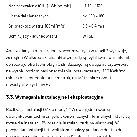
Nasłonecznienie (GHI) [kWh/m² rok]
~1110 – 1130
Liczba dni słonecznych
ok. 160 – 180
Śr. prędkość wiatru (100m) [m/s]
5,8 – 6,4 m/s
Dominujący kierunek wiatru
W i SE
Analiza danych meteorologicznych zawartych w tabeli 2 wykazuje,
że region Wielkopolski charakteryzuje się sprzyjającymi warunkami
do rozwoju obu technologii OZE. Szczególną uwagę należy zwrócić
na wysoki poziom nasłonecznienia, przekraczający 1100 kWh/m²
rok, co bezpośrednio przekłada się na krótki okres zwrotu
inwestycji w systemy PV.
3.3. Wymagania instalacyjne i eksploatacyjne
Realizacja instalacji OZE o mocy 1 MW uwzględnia szereg
uwarunkowań technicznych, ekonomicznych, formalnych, które są
różne dla instalacji PV oraz dla instalacji turbiny wiatrowej. W
przypadku instalacji fotowoltaicznej należy posiadać dostęp do
dużej powierzchni gruntu, w klasie IV lub V. Dla energetyki