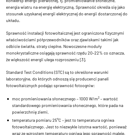
konwersji energii pierwotnej, tj. promieniowanie słoneczne,
energia wiatru na energię elektryczną. Sprawność określa się jako
stosunek uzyskanej energii elektrycznej do energii dostarczonej do
układu.
Sprawność instalacji fotowoltaicznej jest ograniczona fizycznymi
właściwościami półprzewodników oraz zjawiskami takimi jak
odbicie światła, straty cieplne. Nowoczesne moduły
monokrystaliczne osiągają sprawność rzędu 20–22% co oznacza,
że większość energii ulega rozproszeniu [3].
Standard Test Conditions (STC) są to określone warunki
laboratoryjne, do których odnoszą się producenci paneli
fotowoltaicznych podając sprawność fotoogniw:
2
moc promieniowania słonecznego – 1000 W/m
– wartość
standardowego promieniowania słonecznego, które pada na
powierzchnię ziemi,
temperatura pomiaru 25°C – jest to temperatura ogniwa
fotowoltaicznego. Jest to niezwykle istotna wartość, ponieważ
wraz ze wzrostem temperatury ogniwa jego sprawność maleje,