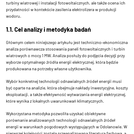
turbiny wiatrowej i instalacji fotowoltaicznych, ale także oce­na ich
przydatności w kontekście zasilenia elektrolizera w pro­dukcji
wodoru.
1.1. Cel analizy i metodyka badań
Głównym celem niniejszego artykułu jest techniczno–ekonomiczna
analiza porównawcza stosowania paneli fotowoltaicznych i turbin
wiatrowych o mocy 1 MW. Analiza posłuży do podjęcia decyzji przy
wyborze optymalnego źródła energii elektrycznej, która będzie
produkowana na potrzeby własne użytkownika.
Wybór konkretnej technologii odnawialnych źródeł energii musi
być oparte na analizie, która obejmuje nakłady inwestycyjne, koszty
eksploatacji, a także efektywność wytwarzania energii elektrycznej,
które wynika z lokalnych uwarunkowań klimatycznych.
Wykorzystana metodyka pozwoliła uzyskać obiektywne
porównanie analizowanych technologii odnawialnych źródeł
energii w warunkach pogodowych występujących w Odolanowie. W
pierwszej kolejności została przeanalizowana literatura fachowa, a