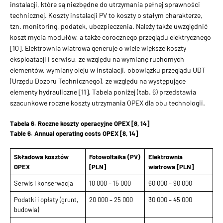
instalacji, które są niezbędne do utrzymania pełnej sprawności
technicznej. Koszty instalacji PV to koszty o stałym charakterze,
tzn. monitoring, podatek, ubezpieczenia. Należy także uwzględnić
koszt mycia modułów, a także corocznego przeglądu elektrycznego
[10]. Elektrownia wiatrowa generuje o wiele większe koszty
eksploatacji i serwisu, ze względu na wymianę ruchomych
elementów, wymiany oleju w instalacji, obowiązku przeglądu UDT
(Urzędu Dozoru Technicznego), ze względu na występujące
elementy hydrauliczne [11]. Tabela poniżej (tab. 6) przedstawia
szacunkowe roczne koszty utrzymania OPEX dla obu technologii.
Tabela 6. Roczne koszty operacyjne OPEX [8, 14]
Table 6. Annual operating costs OPEX [8, 14]
Składowa kosztów
Fotowoltaika (PV)
Elektrownia
OPEX
[PLN]
wiatrowa [PLN]
Serwis i konserwacja
10 000 – 15 000
60 000 – 90 000
Podatki i opłaty (grunt,
20 000 – 25 000
30 000 – 45 000
budowla)