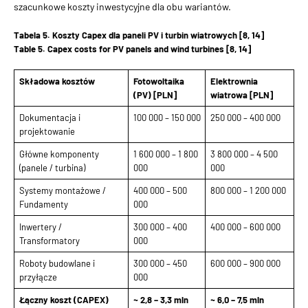
szacunkowe koszty inwestycyjne dla obu wariantów.
Tabela 5. Koszty Capex dla paneli PV i turbin wiatrowych [8, 14]
Table 5. Capex costs for PV panels and wind turbines [8, 14]
Składowa kosztów
Fotowoltaika
Elektrownia
(PV) [PLN]
wiatrowa [PLN]
Dokumentacja i
100 000 – 150 000
250 000 – 400 000
projektowanie
Główne komponenty
1 600 000 – 1 800
3 800 000 – 4 500
(panele / turbina)
000
000
Systemy montażowe /
400 000 – 500
800 000 – 1 200 000
Fundamenty
000
Inwertery /
300 000 – 400
400 000 – 600 000
Transformatory
000
Roboty budowlane i
300 000 – 450
600 000 – 900 000
przyłącze
000
Łączny koszt (CAPEX)
~ 2,8 – 3,3 mln
~ 6,0 – 7,5 mln