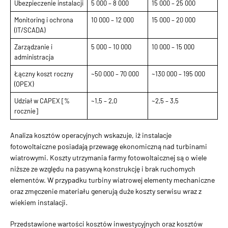
Ubezpieczenie instalacji
5 000 – 8 000
15 000 – 25 000
Monitoring i ochrona
10 000 – 12 000
15 000 – 20 000
(IT/SCADA)
Zarządzanie i
5 000 – 10 000
10 000 – 15 000
administracja
Łączny koszt roczny
~50 000 – 70 000
~130 000 – 195 000
(OPEX)
Udział w CAPEX [%
~1,5 – 2,0
~2,5 – 3,5
rocznie]
Analiza kosztów operacyjnych wskazuje, iż instalacje
fotowoltaiczne posiadają przewagę ekonomiczną nad turbinami
wiatrowymi. Koszty utrzymania farmy fotowoltaicznej są o wiele
niższe ze względu na pasywną konstrukcję i brak ruchomych
elementów. W przypadku turbiny wiatrowej elementy mechaniczne
oraz zmęczenie materiału generują duże koszty serwisu wraz z
wiekiem instalacji.
Przedstawione wartości kosztów inwestycyjnych oraz kosztów