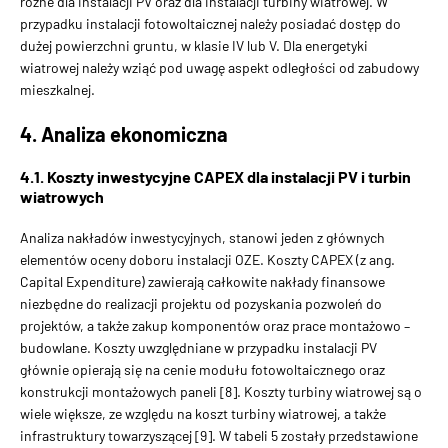
różne dla instalacji PV oraz dla instalacji turbiny wiatrowej. W
przypadku instalacji fotowoltaicznej należy posiadać dostęp do
dużej powierzchni gruntu, w klasie IV lub V. Dla energetyki
wiatrowej należy wziąć pod uwagę aspekt odległości od zabudowy
mieszkalnej.
4. Analiza ekonomiczna
4.1. Koszty inwestycyjne CAPEX dla instalacji PV i turbin
wiatrowych
Analiza nakładów inwestycyjnych, stanowi jeden z głównych
elementów oceny doboru instalacji OZE. Koszty CAPEX (z ang.
Capital Expenditure) zawierają całkowite nakłady finansowe
niezbędne do realizacji projektu od pozyskania pozwoleń do
projektów, a także zakup komponentów oraz prace montażowo –
budowlane. Koszty uwzględniane w przypadku instalacji PV
głównie opierają się na cenie modułu fotowoltaicznego oraz
konstrukcji montażowych paneli [8]. Koszty turbiny wiatrowej są o
wiele większe, ze względu na koszt turbiny wiatrowej, a także
infrastruktury towarzyszącej [9]. W tabeli 5 zostały przedstawione