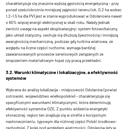
charakteryzuje się znacznie wyższą gęstością energetyczną – przy
ponad sześciokrotnie mniejszej zajętości terenu (ok. 0,2 ha wobec
1,2–1,5 ha dla PV) jest w stanie wyprodukować w Odolanowie nawet
o 60% więcej energii elektrycznej w skali roku. Należy jednak
zwrócić uwagę na aspekt eksploatacyjny: system fotowoltaiczny,
jako układ statyczny, cechuje się dłuższą żywotnością i mniejszą
awaryjnością mechaniczną, podczas gdy turbina wiatrowa, ze
względu na liczne części ruchome, wymaga bardziej
zaawansowanych procesów serwisowych związanych ze
zmęczeniem materiałowym łopat czy pracą przekładni.
3.2. Warunki klimatyczne i lokalizacyjne, a efektywność
systemów
Wybrana do analizy lokalizacja – miejscowość Odolanów (powiat
ostrowski, województwo wielkopolskie) – charakteryzuje się
specyficznymi warunkami klimatycznymi, które determinują
efektywność systemów OZE. Z punktu widzenia energetyki
słonecznej, region ten znajduje się w strefie o korzystnym
nasłonecznieniu, typowym dla nizinnej części Polski środkowo-
zachodniej. Z kolei pod względem wietrzności, Odolanów leży w