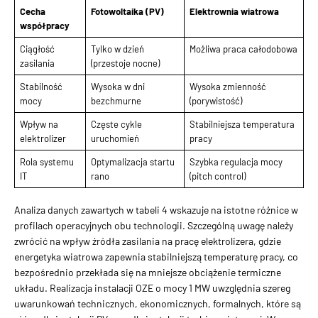
Cecha
Fotowoltaika (PV)
Elektrownia wiatrowa
współpracy
Ciągłość
Tylko w dzień
Możliwa praca całodobowa
zasilania
(przestoje nocne)
Stabilność
Wysoka w dni
Wysoka zmienność
mocy
bezchmurne
(porywistość)
Wpływ na
Częste cykle
Stabilniejsza temperatura
elektrolizer
uruchomień
pracy
Rola systemu
Optymalizacja startu
Szybka regulacja mocy
IT
rano
(pitch control)
Analiza danych zawartych w tabeli 4 wskazuje na istotne różnice w
profilach operacyjnych obu technologii. Szczególną uwagę należy
zwrócić na wpływ źródła zasilania na pracę elektrolizera, gdzie
energetyka wiatrowa zapewnia stabilniejszą temperaturę pracy, co
bezpośrednio przekłada się na mniejsze obciążenie termiczne
układu. Realizacja instalacji OZE o mocy 1 MW uwzględnia szereg
uwarunkowań technicznych, ekonomicznych, formalnych, które są