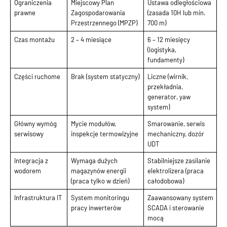
Ograniczenia
Miejscowy Plan
Ustawa odległościowa
prawne
Zagospodarowania
(zasada 10H lub min.
Przestrzennego (MPZP)
700 m)
Czas montażu
2 – 4 miesiące
6 – 12 miesięcy
(logistyka,
fundamenty)
Części ruchome
Brak (system statyczny)
Liczne (wirnik,
przekładnia,
generator, yaw
system)
Główny wymóg
Mycie modułów,
Smarowanie, serwis
serwisowy
inspekcje termowizyjne
mechaniczny, dozór
UDT
Integracja z
Wymaga dużych
Stabilniejsze zasilanie
wodorem
magazynów energii
elektrolizera (praca
(praca tylko w dzień)
całodobowa)
Infrastruktura IT
System monitoringu
Zaawansowany system
pracy inwerterów
SCADA i sterowanie
mocą