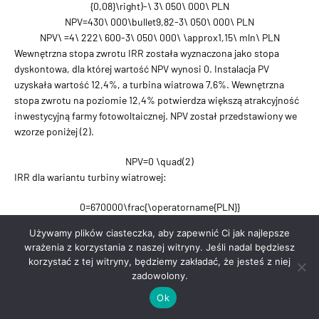
{0,08}\right)-\ 3\ 050\ 000\ PLN
NPV=430\ 000\bullet9,82-3\ 050\ 000\ PLN
NPV\ =4\ 222\ 600-3\ 050\ 000\ \approx1,15\ mln\ PLN
Wewnętrzna stopa zwrotu IRR została wyznaczona jako stopa
dyskontowa, dla której wartość NPV wynosi 0. Instalacja PV
uzyskała wartość 12,4%, a turbina wiatrowa 7,6%. Wewnętrzna
stopa zwrotu na poziomie 12,4% potwierdza większą atrakcyjność
inwestycyjną farmy fotowoltaicznej. NPV został przedstawiony we
wzorze poniżej (2).
NPV=0 \quad(2)
IRR dla wariantu turbiny wiatrowej:
0=670000\frac{\operatorname{PLN}}
{rok}\bullet\left(\frac{{1+IRR)}^{-20}}{IRR}\right)-6\ 750\ 000\ PLN
Używamy plików ciasteczka, aby zapewnić Ci jak najlepsze
IRR \approx 0,076\%
wrażenia z korzystania z naszej witryny. Jeśli nadal będziesz
Okres zwrotu SPBT został określony na podstawie stosunku
korzystać z tej witryny, będziemy zakładać, że jesteś z niej
nakładów inwestycyjnych do rocznych przepływów pieniężnych
zadowolony.
netto. Dla instalacji PV okres zwrotu wyniósł około 7,4 lat, a dla
Ok
turbiny wiatrowej 10,6 lat. Okres zwrotu został przedstawiony we
wzorze (3).