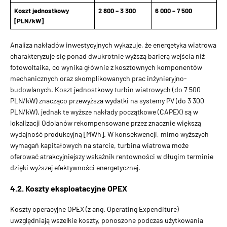
Koszt jednostkowy
2 800 – 3 300
6 000 – 7 500
[PLN/kW]
Analiza nakładów inwestycyjnych wykazuje, że energetyka wiatrowa
charakteryzuje się ponad dwukrotnie wyższą barierą wejścia niż
fotowoltaika, co wynika głównie z kosztownych komponentów
mechanicznych oraz skomplikowanych prac inżynieryjno-
budowlanych. Koszt jednostkowy turbin wiatrowych (do 7 500
PLN/kW) znacząco przewyższa wydatki na systemy PV (do 3 300
PLN/kW), jednak te wyższe nakłady początkowe (CAPEX) są w
lokalizacji Odolanów rekompensowane przez znacznie większą
wydajność produkcyjną [MWh]. W konsekwencji, mimo wyższych
wymagań kapitałowych na starcie, turbina wiatrowa może
oferować atrakcyjniejszy wskaźnik rentowności w długim terminie
dzięki wyższej efektywności energetycznej.
4.2. Koszty eksploatacyjne OPEX
Koszty operacyjne OPEX (z ang. Operating Expenditure)
uwzględniają wszelkie koszty, ponoszone podczas użytkowania