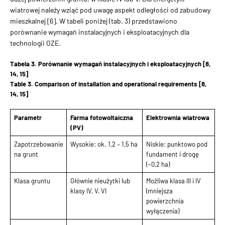
wiatrowej należy wziąć pod uwagę aspekt odległości od zabudowy
mieszkalnej [6]. W tabeli poniżej (tab. 3) przedstawiono
porównanie wymagań instalacyjnych i eksploatacyjnych dla
technologii OZE.
Tabela 3. Porównanie wymagań instalacyjnych i eksploatacyjnych [8,
14, 15]
Table 3. Comparison of installation and operational requirements [8,
14, 15]
Parametr
Farma fotowoltaiczna
Elektrownia wiatrowa
(PV)
Zapotrzebowanie
Wysokie: ok. 1,2 – 1,5 ha
Niskie: punktowo pod
na grunt
fundament i drogę
(~0,2 ha)
Klasa gruntu
Głównie nieużytki lub
Możliwa klasa III i IV
klasy IV, V, VI
(mniejsza
powierzchnia
wyłączenia)