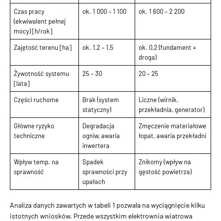
Czas pracy
ok. 1 000 – 1 100
ok. 1 600 – 2 200
(ekwiwalent pełnej
mocy) [h/rok]
Zajętość terenu [ha]
ok. 1,2 – 1,5
ok. 0,2 (fundament +
droga)
Żywotność systemu
25 – 30
20 – 25
[lata]
Części ruchome
Brak (system
Liczne (wirnik,
statyczny)
przekładnia, generator)
Główne ryzyko
Degradacja
Zmęczenie materiałowe
techniczne
ogniw, awaria
łopat, awaria przekładni
inwertera
Wpływ temp. na
Spadek
Znikomy (wpływ na
sprawność
sprawności przy
gęstość powietrza)
upałach
Analiza danych zawartych w tabeli 1 pozwala na wyciągnięcie kilku
istotnych wniosków. Przede wszystkim elektrownia wiatrowa