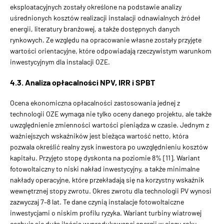
eksploatacyjnych zostały określone na podstawie analizy
uśrednionych kosztów realizacji instalacji odnawialnych źródeł
energii, literatury branżowej, a także dostępnych danych
rynkowych. Ze względu na opracowanie własne zostały przyjęte
wartości orientacyjne, które odpowiadają rzeczywistym warunkom
inwestycyjnym dla instalacji OZE.
4.3. Analiza opłacalności NPV, IRR i SPBT
Ocena ekonomiczna opłacalności zastosowania jednej z
technologii OZE wymaga nie tylko oceny danego projektu, ale także
uwzględnienie zmienności wartości pieniądza w czasie. Jednym z
ważniejszych wskaźników jest bieżąca wartość netto, która
pozwala określić realny zysk inwestora po uwzględnieniu kosztów
kapitału. Przyjęto stopę dyskonta na poziomie 8% [11]. Wariant
fotowoltaiczny to niski nakład inwestycyjny, a także minimalne
nakłady operacyjne, które przekładają się na korzystny wskaźnik
wewnętrznej stopy zwrotu. Okres zwrotu dla technologii PV wynosi
zazwyczaj 7–8 lat. Te dane czynią instalacje fotowoltaiczne
inwestycjami o niskim profilu ryzyka. Wariant turbiny wiatrowej
cechuje się dużą ilością wyprodukowanej energii w ciągu roku,