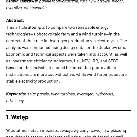
Słowa kluczowe:
panele fotowoltaiczne, turbiny wiatrowe, wodór,
hydroliza, efektywność
Abstract:
This article attempts to compare two renewable energy
technologies—a photovoltaic farm and a wind turbine—in the
context of their use for hydrogen production via electrolysis. The
analysis was conducted using design data for the Odolanów site.
Economic and technical aspects were taken into account, as well
as investment efficiency indicators, i.e., NPV, IRR, and SPBT.
Based on the analysis, it should be noted that photovoltaic
installations are more cost-effective, while wind turbines ensure
stable electricity production.
Keywords:
solar panels, wind turbines, hydrogen, hydrolysis,
efficiency
1. Wstęp
W ostatnich latach można zauważyć wyraźny rozwój i zwięk­szoną
popularność stosowania instalacji odnawialnych źródeł energii.